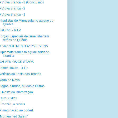
A Viúva Branca - 3 (Conclusão)
A Viúva Branca - 2
A Viúva Branca - 1
Jihadistas do Minnesota no ataque do
Quénia
Gal Kobi - R.I.P.
Forças Especiais de Israel libertam
reféns no Quénia
A GRANDE MENTIRA PALESTINA
Diplomata francesa agride soldado
israelita
SALVEM OS CRISTÃOS
Tomer Hazan - R.I.P.
Notícias da Festa das Tendas
Nada de Novo
Cegos, Surdos, Mudos e Outros
O Rosto da Islamização
Feliz Sukkot!
Firoozeh, a racista
A imaginação ao poder!
"Mohammed Salem"