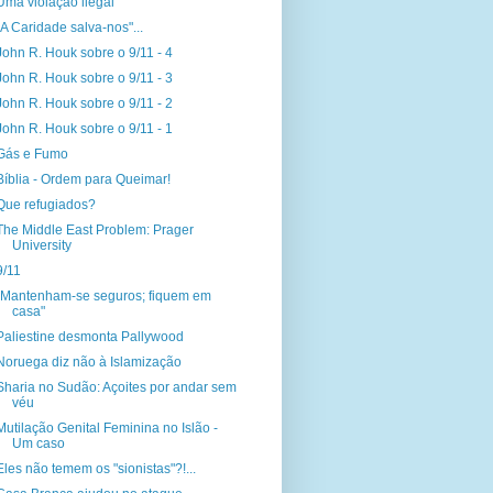
Uma violação ilegal
"A Caridade salva-nos"...
John R. Houk sobre o 9/11 - 4
John R. Houk sobre o 9/11 - 3
John R. Houk sobre o 9/11 - 2
John R. Houk sobre o 9/11 - 1
Gás e Fumo
Bíblia - Ordem para Queimar!
Que refugiados?
The Middle East Problem: Prager
University
9/11
"Mantenham-se seguros; fiquem em
casa"
Paliestine desmonta Pallywood
Noruega diz não à Islamização
Sharia no Sudão: Açoites por andar sem
véu
Mutilação Genital Feminina no Islão -
Um caso
Eles não temem os "sionistas"?!...