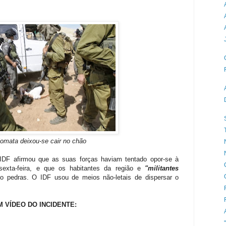
lomata deixou-se cair no chão
IDF
afirmou que
as
suas forças
haviam tentado
opor-se à
exta-feira,
e que os
habitantes da região
e
"
militantes
do
pedras.
O IDF
usou de
meios não-
letais de
dispersar
o
M VÍDEO DO INCIDENTE: