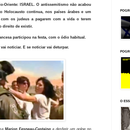
io-Oriente: ISRAEL. O antissemitismo não acabou
POGR
o Holocausto continua, nos países árabes e um
 com os judeus a pagarem com a vida o terem
direito de existir.
ancesa participou na festa, com o ódio habitual.
i noticiar. E se noticiar vai deturpar.
POGR
O ESS
esa
Marion Fesneau
-
Castaing
a desferir um golpe no