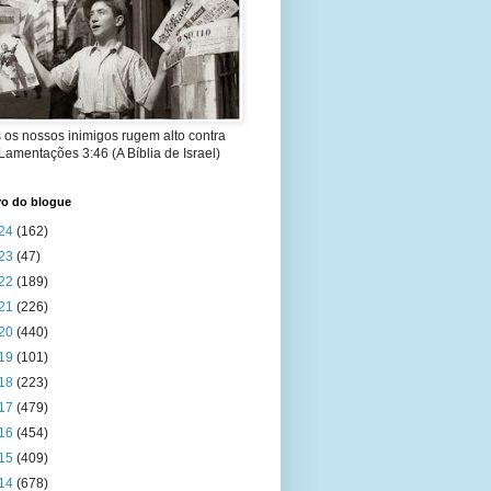
 os nossos inimigos rugem alto contra
 Lamentações 3:46 (A Bíblia de Israel)
vo do blogue
24
(162)
23
(47)
22
(189)
21
(226)
20
(440)
19
(101)
18
(223)
17
(479)
16
(454)
15
(409)
14
(678)