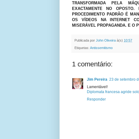
TRANSFORMADA PELA MÁQU
EXACTAMENTE NO OPOSTO. 
PROCEDIMENTO PADRÃO É MAN
OS VÍDEOS NA INTERNET 
MISERÁVEL PROPAGANDA. E O P
Publicada por
John Oliveira
à(s)
10:57
Etiquetas:
Antissemitismo
1 comentário:
Jim Pereira
23 de setembro d
Lamentável!
Diplomata francesa agride sold
Responder