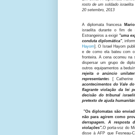
rosto de um soldado israelita
20 setembro, 2013
A diplomata francesa
Mario
israelita durante o fim d
Estrangeiros a exigir
"uma exp
conduta diplomática"
, info
Hayom
].
O Israel Hayom publ
e de como ela bateu com o
fronteira.
A cena ocorreu na 
dispersar um grupo de diplo
outros equipamentos a beduín
rejeita o anúncio unilate
representante
s [ Catherin
acontecimentos do Vale do
flagrante violação da lei
decisão do tribunal israe
pretexto de ajuda humanitár
"Os diplomatas são enviad
não para agirem como pro
derrapagem.
A resposta d
violações".
O porta-voz do Mi
disse à AFP que Fesneau-Ca