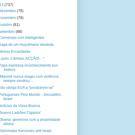
13
(737)
dezembro
(78)
novembro
(78)
outubro
(81)
setembro
(88)
Conversas com Inteligentes
Saga de um muçulmano idealista
Moiras Encantadas
Luzes, Câmara, ACÇÃO!... *
Papa expressa reconhecimento aos
Judeus
“Maomé nunca reagiu com violência,
sempre mostrou ...
Irão obriga EUA a "prostrarem-se"
Portugueses Pelo Mundo - Jerusalém,
Israel
Notícias da Viúva Branca
'Jovens Ladrões Ciganos'
Obama: generoso com a propriedade
alheia
Diplomatas franceses anti-Israel