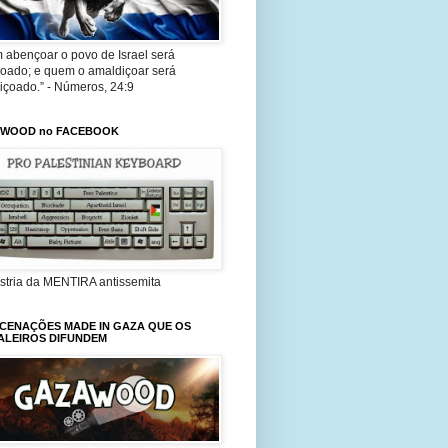
 abençoar o povo de Israel será
oado; e quem o amaldiçoar será
içoado.” - Números, 24:9
YWOOD no FACEBOOK
ústria da MENTIRA antissemita
NCENAÇÕES MADE IN GAZA QUE OS
ALEIROS DIFUNDEM