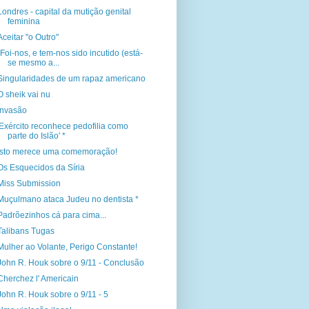
Londres - capital da mutição genital
feminina
Aceitar "o Outro"
"Foi-nos, e tem-nos sido incutido (está-
se mesmo a...
Singularidades de um rapaz americano
O sheik vai nu
Invasão
'Exército reconhece pedofilia como
parte do Islão' *
Isto merece uma comemoração!
Os Esquecidos da Síria
Miss Submission
Muçulmano ataca Judeu no dentista *
Padrõezinhos cá para cima...
Talibans Tugas
Mulher ao Volante, Perigo Constante!
John R. Houk sobre o 9/11 - Conclusão
Cherchez l' Americain
John R. Houk sobre o 9/11 - 5