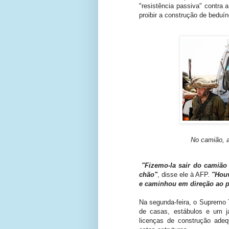
"resistência passiva" contra
proibir a construção de beduí
No camião, a
"Fizemo-la
sair do camiã
chão"
, disse
ele
à AFP.
"Hou
e
caminhou em direção ao
p
Na segunda-feira
,
o Supremo T
de
casas,
estábulos e
um
licenças de construção
adeq