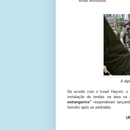
estas estruturas
.
A dip
De acordo com
o
Israel
Hayom
, o
instalação de tendas
na área
na s
estrangeiros
"
responderam
lançan
tumulto
após
as pedradas.
U