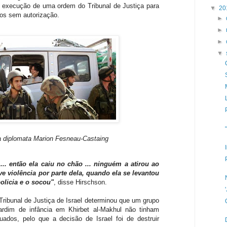
 a execução de uma ordem do Tribunal de Justiça
para
▼
20
nos sem autorização.
►
►
►
▼
 diplomata Marion Fesneau-Castaing
o
...
então ela
caiu
no chão ...
ninguém
a atirou ao
ve
violência
por parte dela
,
quando
ela se levantou
olicia
e o socou
"
, disse
Hirschson
.
ribunal de Justiça de Israel
determinou que
um grupo
jardim de infância
em
Khirbet
al-
Makhul
não tinham
uados
, pelo que
a decisão de
Israel
foi de destruir