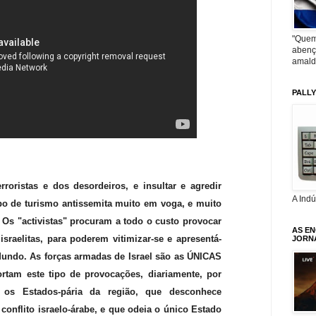
"Quem
abenç
amald
PALL
rroristas e dos desordeiros, e insultar e agredir
A Ind
ipo de turismo antissemita muito em voga, e muito
 Os "activistas" procuram a todo o custo provocar
AS E
sraelitas, para poderem vitimizar-se e apresentá-
JORN
Mundo. As forças armadas de Israel são as ÚNICAS
rtam este tipo de provocações, diariamente, por
os Estados-pária da região, que desconhece
conflito israelo-árabe, e que odeia o único Estado