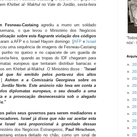
 em Khirbet al- Makhul no Vale do Jordão, sexta-feira
n Fesneau-Castaing
agrediu a murro um soldado
e semana, o que levou o Ministério dos Negócios
licação sobre esta flagrante violação dos códigos
'Todos
rmaram a AFP e o Israel Hayom domingo
[
AFP
e
Israel
nós' -
icou uma sequência de imagens de Fesneau-Castaing
 punho no queixo e no capacete de um guarda de
Arqui
sexta-feira, quando as tropas do IDF chegaram para
matas europeus que tentaram distribuir barracas e
►
20
os em Khirbet al-Makhul .
O Ministério disse :
"Israel
►
20
ral que foi emitido pelos porta-voz dos altos
►
20
e ]
Ashton
e a Comissária Georgieva sobre os
 Jordão Norte.
Este anúncio não leva em conta a
►
20
 pelos diplomatas europeus, o seu desafio a uma
►
20
lita e a provocação desnecessária sob o alegado
►
20
ia."
►
20
os pelos seus governos para serem mediadores e
►
20
vocadores.
Israel já disse que não vai aceitar esta
►
20
e Israel será proporcional à gravidade dessas
►
20
nistério dos Negócios Estrangeiros,
Paul Hirschson
,
staing estava deitado no chão, como um sinal de
►
20