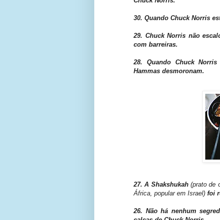
Chuck Norris.
30. Quando Chuck Norris est
29. Chuck Norris não escal
com barreiras.
28. Quando Chuck Norris b
Hammas desmoronam.
27. A Shakshukah
(prato de
África, popular em Israel)
foi 
26. Não há nenhum segredo
calças de Chuck Norris.