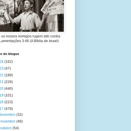
 os nossos inimigos rugem alto contra
 Lamentações 3:46 (A Bíblia de Israel)
vo do blogue
24
(162)
23
(47)
22
(189)
21
(226)
20
(440)
19
(101)
18
(223)
17
(479)
dezembro
(32)
novembro
(46)
outubro
(54)