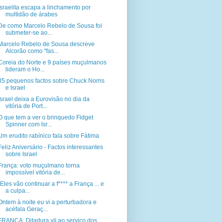
Israelita escapa a linchamento por
multidão de árabes
De como Marcelo Rebelo de Sousa foi
submeter-se ao...
Marcelo Rebelo de Sousa descreve
Alcorão como "fas...
Coreia do Norte e 9 países muçulmanos
lideram o Ho...
35 pequenos factos sobre Chuck Norris
e Israel
Israel deixa a Eurovisão no dia da
vitória de Port...
O que tem a ver o brinquedo Fidget
Spinner com Isr...
Um erudito rabínico fala sobre Fátima
Feliz Aniversário - Factos interessantes
sobre Israel
França: voto muçulmano torna
impossível vitória de...
"Eles vão continuar a f**** a França ... e
a culpa...
Ontem à noite eu vi a perturbadora e
acéfala Geraç...
FRANÇA: Ditadura vil ao serviço dos