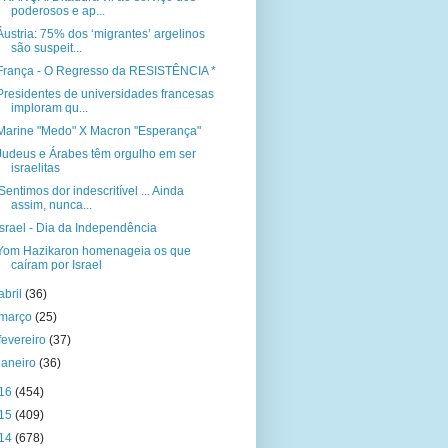
poderosos e ap...
Áustria: 75% dos ‘migrantes’ argelinos
são suspeit...
França - O Regresso da RESISTÊNCIA *
Presidentes de universidades francesas
imploram qu...
Marine "Medo" X Macron "Esperança"
Judeus e Árabes têm orgulho em ser
israelitas
'Sentimos dor indescritível ... Ainda
assim, nunca...
Israel - Dia da Independência
Yom Hazikaron homenageia os que
caíram por Israel
abril
(36)
março
(25)
fevereiro
(37)
janeiro
(36)
16
(454)
15
(409)
14
(678)