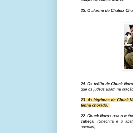
25. O alarme de Chafetz Cha
24. Os tefilin de Chuck Norr
que os judeus usam na oraçã
23. As lágrimas de Chuck N
tenha chorado.
22. Chuck Norris usa o mét
cabeça.
(Shechita é o abat
animais).