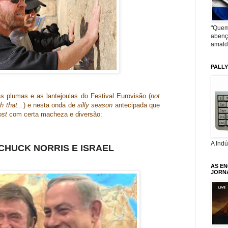
"Quem
abenç
amald
PALL
s plumas e as lantejoulas do Festival Eurovisão (
not
h that...
) e nesta onda de
silly season
antecipada que
ost
com certa macheza e diversão:
A Ind
CHUCK NORRIS E ISRAEL
AS E
JORN