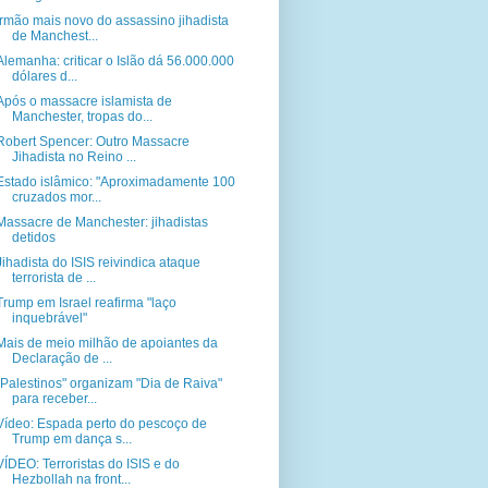
Irmão mais novo do assassino jihadista
de Manchest...
Alemanha: criticar o Islão dá 56.000.000
dólares d...
Após o massacre islamista de
Manchester, tropas do...
Robert Spencer: Outro Massacre
Jihadista no Reino ...
Estado islâmico: "Aproximadamente 100
cruzados mor...
Massacre de Manchester: jihadistas
detidos
Jihadista do ISIS reivindica ataque
terrorista de ...
Trump em Israel reafirma "laço
inquebrável"
Mais de meio milhão de apoiantes da
Declaração de ...
"Palestinos" organizam "Dia de Raiva"
para receber...
Vídeo: Espada perto do pescoço de
Trump em dança s...
VÍDEO: Terroristas do ISIS e do
Hezbollah na front...