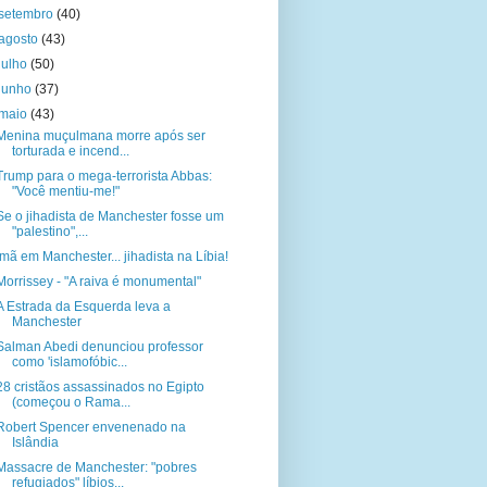
setembro
(40)
agosto
(43)
julho
(50)
junho
(37)
maio
(43)
Menina muçulmana morre após ser
torturada e incend...
Trump para o mega-terrorista Abbas:
"Você mentiu-me!"
Se o jihadista de Manchester fosse um
"palestino",...
Imã em Manchester... jihadista na Líbia!
Morrissey - "A raiva é monumental"
A Estrada da Esquerda leva a
Manchester
Salman Abedi denunciou professor
como 'islamofóbic...
28 cristãos assassinados no Egipto
(começou o Rama...
Robert Spencer envenenado na
Islândia
Massacre de Manchester: "pobres
refugiados" líbios...