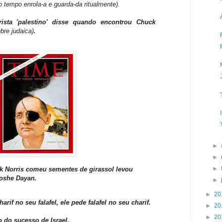
 tempo enrola-a e guarda-da ritualmente).
ista 'palestino' disse quando encontrou Chuck
bre judaica)
.
►
►
►
ck Norris comeu sementes de girassol levou
oshe Dayan.
►
►
20
rif no seu falafel, ele pede falafel no seu charif.
►
20
►
20
o do sucesso de Israel.