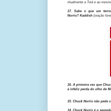
ritualmente a Torá e ao mesmo
17. Sabe o que um terror
Norris? Kaddish
(oração fúne
16. A primeira vez que Chu
à
infeliz
perda do olho de M
15. Chuck Norris não pede cha
14. Chuck Norris é o segred