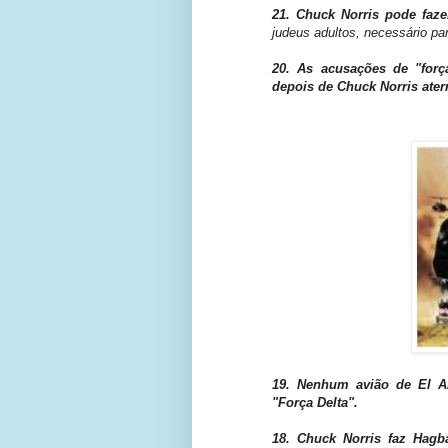
21. Chuck Norris pode fa
judeus adultos, necessário pa
20. As acusações de "forç
depois de Chuck Norris ater
19. Nenhum avião de El Al
"Força Delta".
18. Chuck Norris faz Hag