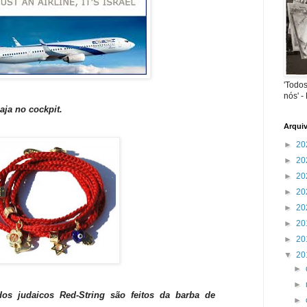
'Todos
nós' -
aja no cockpit.
Arqui
►
20
►
20
►
20
►
20
►
20
►
20
►
20
▼
20
►
►
dos judaicos Red-String são feitos da barba de
►