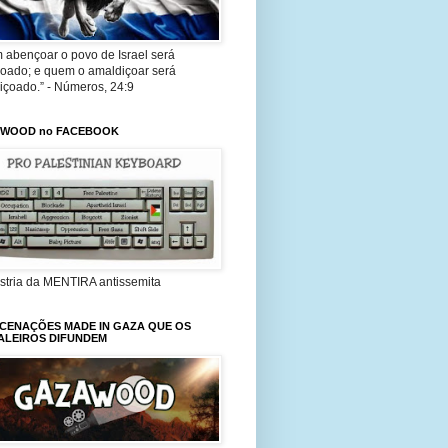
 abençoar o povo de Israel será
oado; e quem o amaldiçoar será
içoado.” - Números, 24:9
YWOOD no FACEBOOK
ústria da MENTIRA antissemita
NCENAÇÕES MADE IN GAZA QUE OS
ALEIROS DIFUNDEM