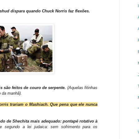
shud dispara quando Chuck Norris faz flexões.
is são feitos de couro de serpente.
(Aquelas fitinhas
o da manhã).
orris trariam o Mashiach. Que pena que ele nunca
odo de Shechita mais adequado: pontapé rotativo à
e segundo a lei judaica: sem sofrimento para os